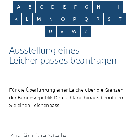
Alphabetisches Register überspringen
A
B
C
D
E
F
G
H
I
J
K
L
M
N
O
P
Q
R
S
T
U
V
W
Z
Ausstellung eines
Leichenpasses beantragen
Für die Überführung einer Leiche über die Grenzen
der Bundesrepublik Deutschland hinaus benötigen
Sie einen Leichenpass.
Zuständige Stelle