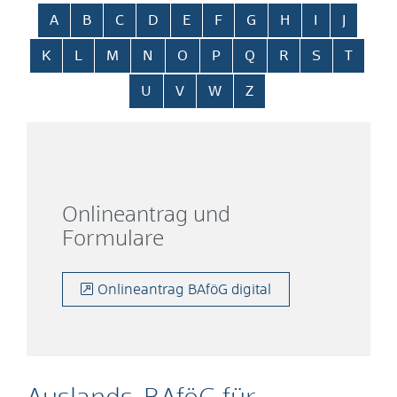
Alphabetisches Register überspringen
A
B
C
D
E
F
G
H
I
J
K
L
M
N
O
P
Q
R
S
T
U
V
W
Z
Onlineantrag und
Formulare
Onlineantrag BAföG digital