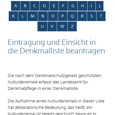
Alphabetisches Register überspringen
A
B
C
D
E
F
G
H
I
J
K
L
M
N
O
P
Q
R
S
T
U
V
W
Z
Eintragung und Einsicht in
die Denkmalliste beantragen
Die nach dem Denkmalschutzgesetz geschützten
Kulturdenkmale erfasst das Landesamt für
Denkmalpflege in einer Denkmalliste.
Die Aufnahme eines Kulturdenkmals in dieser Liste
hat deklaratorische Bedeutung, das heißt, ein
Kulturdenkmal ist bereits geschützt, bevor es in