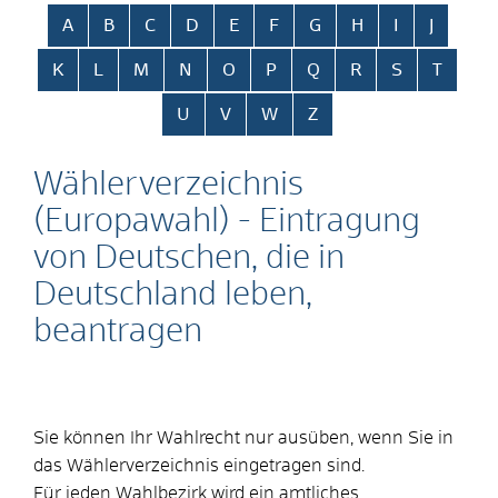
Alphabetisches Register überspringen
A
B
C
D
E
F
G
H
I
J
K
L
M
N
O
P
Q
R
S
T
U
V
W
Z
Wählerverzeichnis
(Europawahl) - Eintragung
von Deutschen, die in
Deutschland leben,
beantragen
Sie können Ihr Wahlrecht nur ausüben, wenn Sie in
das Wählerverzeichnis eingetragen sind.
Für jeden Wahlbezirk wird ein amtliches