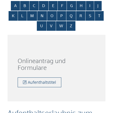
Alphabetisches Register überspringen
A
B
C
D
E
F
G
H
I
J
K
L
M
N
O
P
Q
R
S
T
U
V
W
Z
Onlineantrag und
Formulare
Aufenthaltstitel