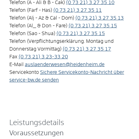
Telefon (A - Ali & B - Cak)
(0
73
21) 3
27
35
10
Telefon (Farf - Has)
(0
73
21) 3
27
35
11
Telefon (Alj - Az & Cal - Dom)
(0
73
21) 3
27
35
13
Telefon (Al_ & Don - Fare)
(0
73
21) 3
27
35
15
Telefon (Sao - Shua)
(0
73
21) 3
27
35
15
Telefon (Verpflichtungserklärung. Montag und
Donnerstag Vormittag)
(0
73
21) 3
27
35
17
Fax
(0
73
21) 3
23-33
20
E-Mail
auslaenderwesen@heidenheim.de
Servicekonto
Sichere Servicekonto-Nachricht über
service-bw.de senden
Leistungsdetails
Voraussetzungen