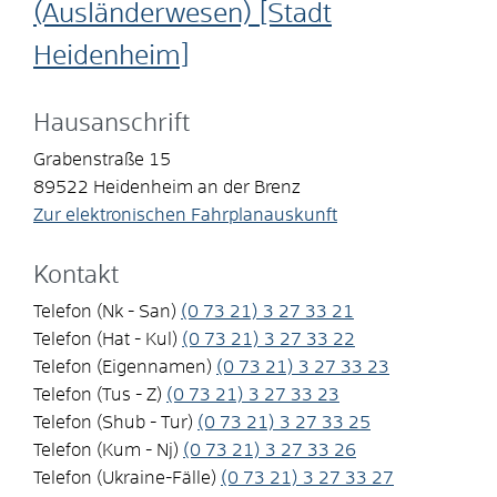
(Ausländerwesen) [Stadt
Heidenheim]
Hausanschrift
Grabenstraße 15
89522
Heidenheim an der Brenz
Zur elektronischen Fahrplanauskunft
Kontakt
Telefon (Nk - San)
(0
73
21) 3
27
33
21
Telefon (Hat - Kul)
(0
73
21) 3
27
33
22
Telefon (Eigennamen)
(0
73
21) 3
27
33
23
Telefon (Tus - Z)
(0
73
21) 3
27
33
23
Telefon (Shub - Tur)
(0
73
21) 3
27
33
25
Telefon (Kum - Nj)
(0
73
21) 3
27
33
26
Telefon (Ukraine-Fälle)
(0
73
21) 3
27
33
27