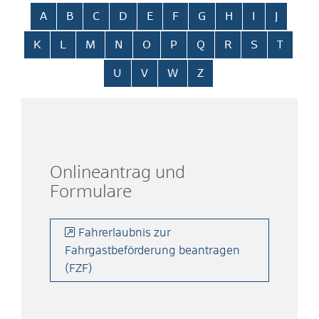
Alphabetisches Register überspringen
A
B
C
D
E
F
G
H
I
J
K
L
M
N
O
P
Q
R
S
T
U
V
W
Z
Onlineantrag und
Formulare
Fahrerlaubnis zur
Fahrgastbeförderung beantragen
(FZF)