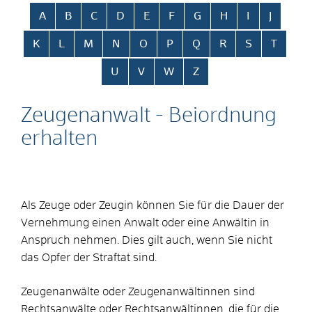
Alphabetisches Register überspringen
A
B
C
D
E
F
G
H
I
J
K
L
M
N
O
P
Q
R
S
T
U
V
W
Z
Zeugenanwalt - Beiordnung
erhalten
Als Zeuge oder Zeugin können Sie für die Dauer der
Vernehmung einen Anwalt oder eine Anwältin in
Anspruch nehmen. Dies gilt auch, wenn Sie nicht
das Opfer der Straftat sind.
Zeugenanwälte oder Zeugenanwältinnen sind
Rechtsanwälte oder Rechtsanwältinnen, die für die