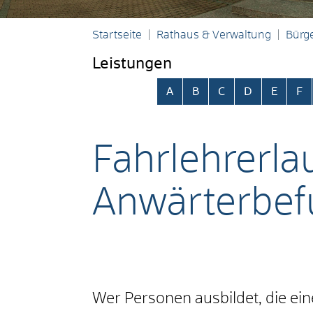
Startseite
Rathaus & Verwaltung
Bürge
Leistungen
Alphabetisches Register übersp
A
B
C
D
E
F
Fahrlehrerlau
Anwärterbef
Wer Personen ausbildet, die ei