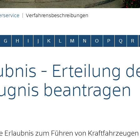
rservice
Verfahrensbeschreibungen
ringen
G
H
I
J
K
L
M
N
O
P
Q
R
bnis - Erteilung d
ugnis beantragen
ne Erlaubnis zum Führen von Kraftfahrzeugen