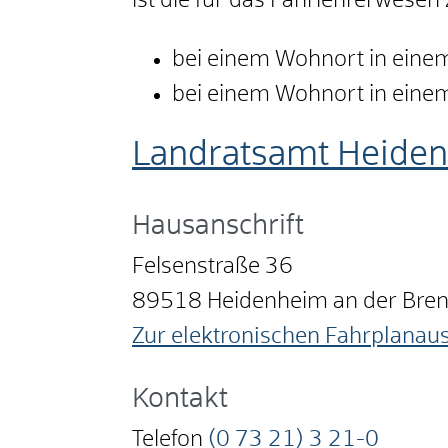
ist die für das Fahrlehrerwesen
bei einem Wohnort in einem
bei einem Wohnort in einem 
Landratsamt Heide
Hausanschrift
Felsenstraße 36
89518
Heidenheim an der Bre
Zur elektronischen Fahrplanau
Kontakt
Telefon
(0
73
21) 3
21-0