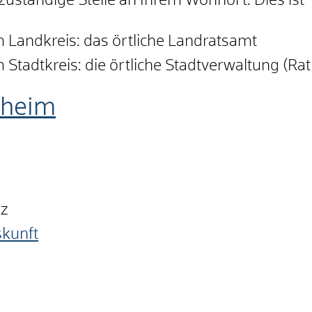
 zuständige Stelle an Ihrem Wohnort. Dies ist
 Landkreis: das örtliche Landratsamt
Stadtkreis: die örtliche Stadtverwaltung (Ra
nheim
nz
skunft