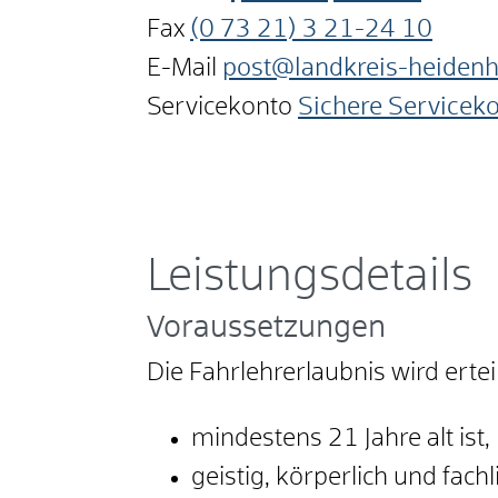
Fax
(0
73
21) 3
21-24
10
E-Mail
post@landkreis-heiden
Servicekonto
Sichere Servicek
Leistungsdetails
Voraussetzungen
Die Fahrlehrerlaubnis wird erte
mindestens 21 Jahre alt ist,
geistig, körperlich und fach