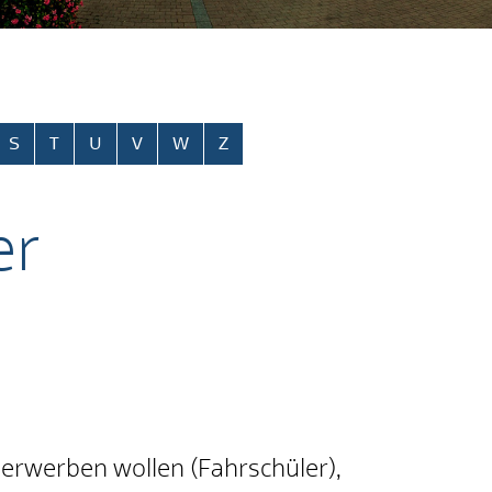
S
T
U
V
W
Z
er
 erwerben wollen (Fahrschüler),