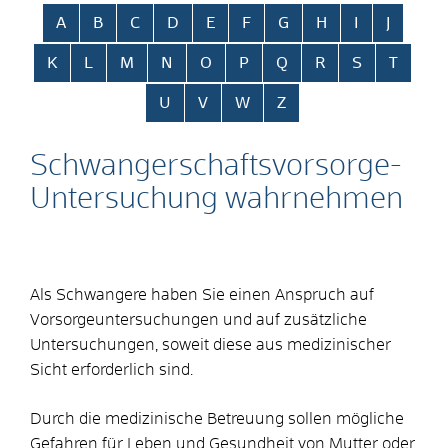
Alphabetisches Register überspringen
A
B
C
D
E
F
G
H
I
J
K
L
M
N
O
P
Q
R
S
T
U
V
W
Z
Schwangerschaftsvorsorge-
Untersuchung wahrnehmen
Als Schwangere haben Sie einen Anspruch auf
Vorsorgeuntersuchungen und auf zusätzliche
Untersuchungen, soweit diese aus medizinischer
Sicht erforderlich sind.
Durch die medizinische Betreuung sollen mögliche
Gefahren für Leben und Gesundheit von Mutter oder