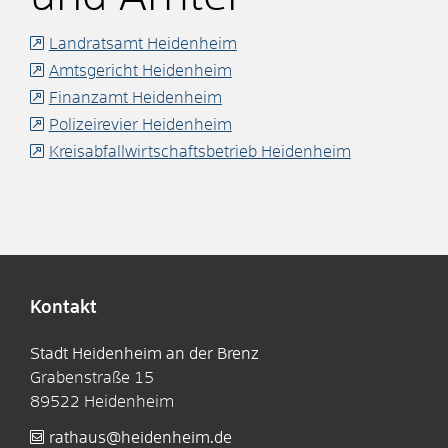
Landratsamt Heidenheim
Amtsgericht Heidenheim
Finanzamt Heidenheim
Polizeirevier Heidenheim
Kreisabfallwirtschaftsbetrieb Heidenheim
Kontakt
Stadt Heidenheim an der Brenz
Grabenstraße 15
89522
Heidenheim
rathaus@heidenheim.de