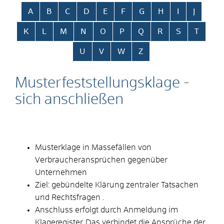
Alphabetisches Register überspringen
A
B
C
D
E
F
G
H
I
J
K
L
M
N
O
P
Q
R
S
T
U
V
W
Z
Musterfeststellungsklage -
sich anschließen
Musterklage in Massefällen von
Verbraucheransprüchen gegenüber
Unternehmen
Ziel: gebündelte Klärung zentraler Tatsachen
und Rechtsfragen .
Anschluss erfolgt durch Anmeldung im
Klageregister. Das verbindet die Ansprüche der