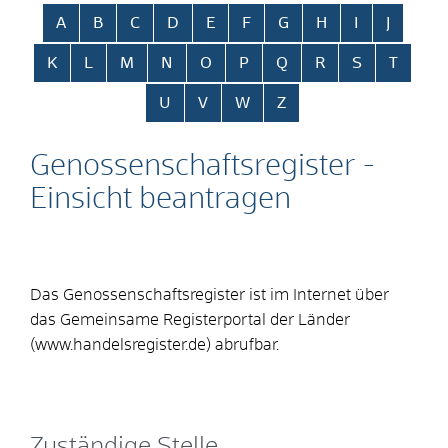
Alphabetisches Register überspringen
A
B
C
D
E
F
G
H
I
J
K
L
M
N
O
P
Q
R
S
T
U
V
W
Z
Genossenschaftsregister -
Einsicht beantragen
Das Genossenschaftsregister ist im Internet über
das Gemeinsame Registerportal der Länder
(www.handelsregister.de
)
abrufbar.
Zuständige Stelle