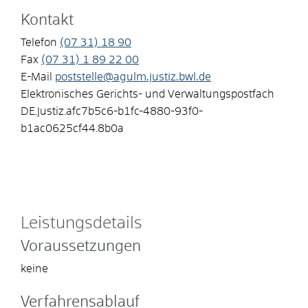
Kontakt
Telefon
(07
31) 18
90
Fax
(07
31) 1
89
22
00
E-Mail
poststelle@agulm.justiz.bwl.de
Elektronisches Gerichts- und Verwaltungspostfach
DE.Justiz.afc7b5c6-b1fc-4880-93f0-
b1ac0625cf44.8b0a
Leistungsdetails
Voraussetzungen
keine
Verfahrensablauf