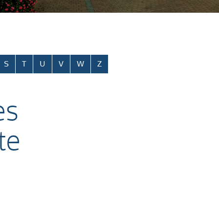
S
T
U
V
W
Z
es
te