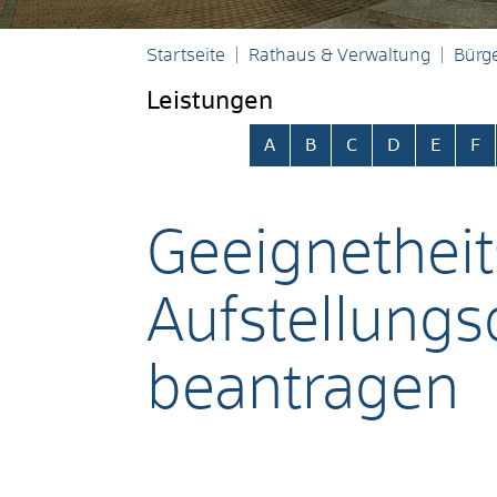
Startseite
Rathaus & Verwaltung
Bürge
Leistungen
Alphabetisches Register übersp
A
B
C
D
E
F
Geeignethei
Aufstellungs
beantragen