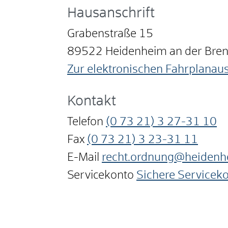
Hausanschrift
Grabenstraße 15
89522
Heidenheim an der Bre
Zur elektronischen Fahrplanau
Kontakt
Telefon
(0
73
21) 3
27-31
10
Fax
(0
73
21) 3
23-31
11
E-Mail
recht.ordnung@heidenh
Servicekonto
Sichere Servicek