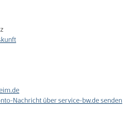
nz
skunft
eim.de
onto-Nachricht über service-bw.de senden