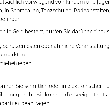
r tatsächlich vorwiegend von Kindern und Jug
en, in Sporthallen, Tanzschulen, Badeanstalt
befinden
n in Geld besteht, dürfen Sie darüber hinaus 
n, Schützenfesten oder ähnliche Veranstaltun
ialmärkten
omiebetrieben
nnen Sie schriftlich oder in elektronischer F
l genügt nicht. Sie können die Geeignetheits
chpartner beantragen.