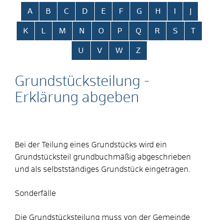
Alphabetisches Register überspringen
A
B
C
D
E
F
G
H
I
J
K
L
M
N
O
P
Q
R
S
T
U
V
W
Z
Grundstücksteilung -
Erklärung abgeben
Bei der Teilung eines Grundstücks wird ein
Grundstücksteil grundbuchmäßig abgeschrieben
und als selbstständiges Grundstück eingetragen.
Sonderfälle
Die Grundstücksteilung muss von der Gemeinde