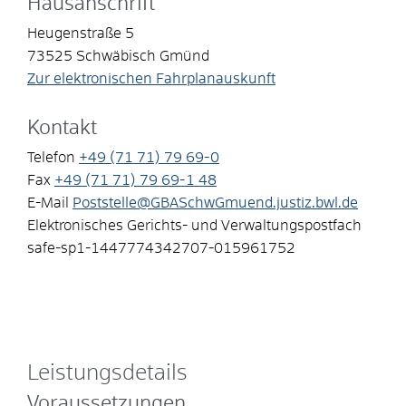
Hausanschrift
Heugenstraße 5
73525
Schwäbisch Gmünd
Zur elektronischen Fahrplanauskunft
Kontakt
Telefon
+49 (71
71) 79
69-0
Fax
+49 (71
71) 79
69-1
48
E-Mail
Poststelle@GBASchwGmuend.justiz.bwl.de
Elektronisches Gerichts- und Verwaltungspostfach
safe-sp1-1447774342707-015961752
Leistungsdetails
Voraussetzungen