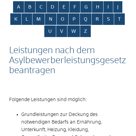
Alphabetisches Register überspringen
A
B
C
D
E
F
G
H
I
J
K
L
M
N
O
P
Q
R
S
T
U
V
W
Z
Leistungen nach dem
Asylbewerberleistungsgesetz
beantragen
Folgende Leistungen sind möglich:
Grundleistungen zur Deckung des
notwendigen Bedarfs an Ernährung,
Unterkunft, Heizung, Kleidung,