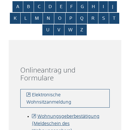
Alphabetisches Register überspringen
A
B
C
D
E
F
G
H
I
J
K
L
M
N
O
P
Q
R
S
T
U
V
W
Z
Onlineantrag und
Formulare
Elektronische
Wohnsitzanmeldung
Wohnungsgeberbestätigung
(Meldeschein des