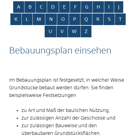
Alphabetisches Register überspringen
A
B
C
D
E
F
G
H
I
J
K
L
M
N
O
P
Q
R
S
T
U
V
W
Z
Bebauungsplan einsehen
Im Bebauungsplan ist festgesetzt, in welcher Weise
Grundstücke bebaut werden dürfen.
Sie finden
beispielsweise Festsetzungen
zu Art und Maß der baulichen Nutzung,
zur zulässigen Anzahl der Geschosse und
zur zulässigen Bauweise und den
überbaubaren Grundstücksflächen.