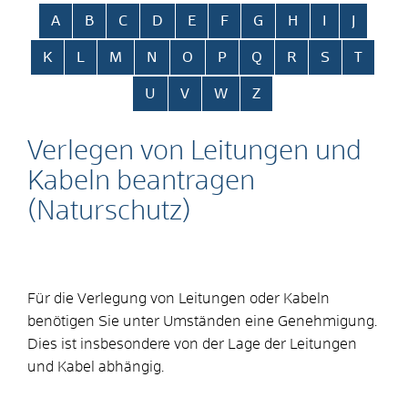
Alphabetisches Register überspringen
A
B
C
D
E
F
G
H
I
J
K
L
M
N
O
P
Q
R
S
T
U
V
W
Z
Verlegen von Leitungen und
Kabeln beantragen
(Naturschutz)
Für die Verlegung von Leitungen oder Kabeln
benötigen Sie unter Umständen eine Genehmigung.
Dies ist insbesondere von der Lage der Leitungen
und Kabel abhängig.