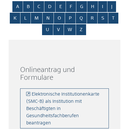
Alphabetisches Register überspringen
A
B
C
D
E
F
G
H
I
J
K
L
M
N
O
P
Q
R
S
T
U
V
W
Z
Onlineantrag und
Formulare
Elektronische Institutionenkarte
(SMC-B) als Institution mit
Beschäftigten in
Gesundheitsfachberufen
beantragen