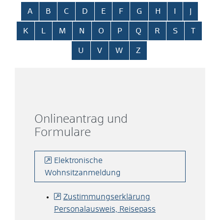
Alphabetisches Register überspringen
A
B
C
D
E
F
G
H
I
J
K
L
M
N
O
P
Q
R
S
T
U
V
W
Z
Onlineantrag und
Formulare
Elektronische
Wohnsitzanmeldung
Zustimmungserklärung
Personalausweis, Reisepass