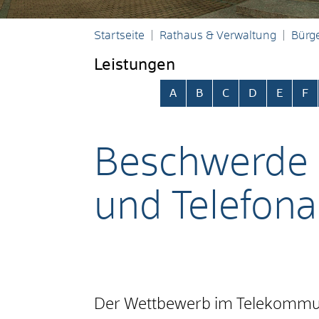
Startseite
Rathaus & Verwaltung
Bürge
Leistungen
Alphabetisches Register übersp
A
B
C
D
E
F
Beschwerde g
und Telefona
Der Wettbewerb im Telekommunik