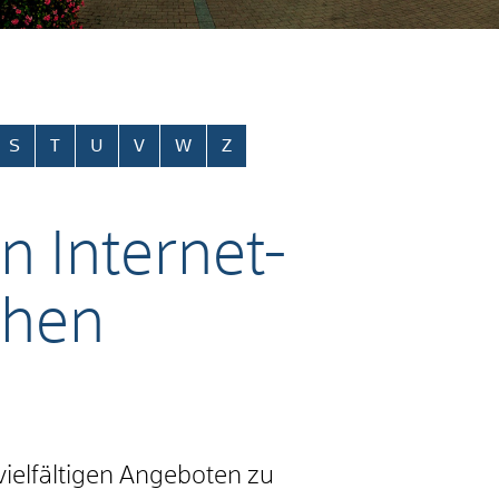
S
T
U
V
W
Z
 Internet-
chen
ielfältigen Angeboten zu