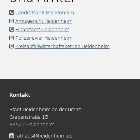
Landratsamt Heidenheim
Amtsgericht Heidenheim
Finanzamt Heidenheim
Polizeirevier Heidenheim
Kreisabfallwirtschaftsbetrieb Heidenheim
Kontakt
Stadt Heidenheim an der Brenz
Grabenstraße 15
89522
Heidenheim
rathaus@heidenheim.de