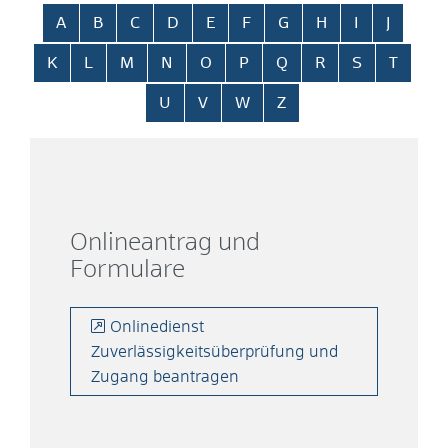
Alphabetisches Register überspringen
A
B
C
D
E
F
G
H
I
J
K
L
M
N
O
P
Q
R
S
T
U
V
W
Z
Onlineantrag und
Formulare
Onlinedienst
Zuverlässigkeitsüberprüfung und
Zugang beantragen