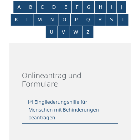
Alphabetisches Register überspringen
A
B
C
D
E
F
G
H
I
J
K
L
M
N
O
P
Q
R
S
T
U
V
W
Z
Onlineantrag und
Formulare
Eingliederungshilfe für
Menschen mit Behinderungen
beantragen