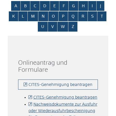
Alphabetisches Register überspringen
A
B
C
D
E
F
G
H
I
J
K
L
M
N
O
P
Q
R
S
T
U
V
W
Z
Onlineantrag und
Formulare
CITES-Genehmigung beantragen
CITES-Genehmigung beantragen
Nachweisdokumente zur Ausfuhr
oder Wiederausfuhrbescheinigung