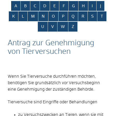
Alphabetisches Register überspringen
A
B
C
D
E
F
G
H
I
J
K
L
M
N
O
P
Q
R
S
T
U
V
W
Z
Antrag zur Genehmigung
von Tierversuchen
Wenn Sie Tierversuche durchführen möchten,
benötigen Sie grundsätzlich vor Versuchsbeginn
eine Genehmigung der zuständigen Behörde.
Tierversuche sind Eingriffe oder Behandlungen
zu Versuchszwecken an Tieren, wenn sie mit