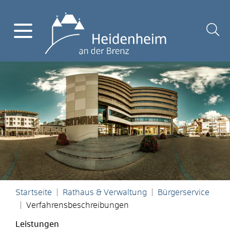
Startseite
Rathaus & Verwaltung
Bürgerservice
Verfahrensbeschreibungen
Leistungen