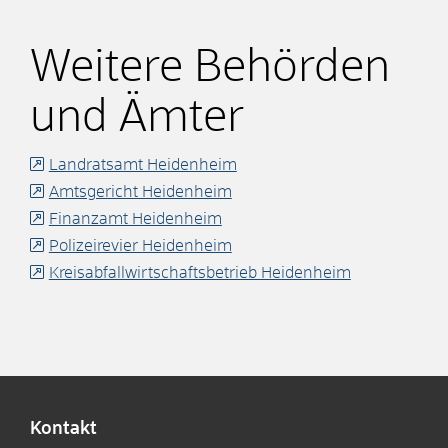
Weitere Behörden
und Ämter
Landratsamt Heidenheim
Amtsgericht Heidenheim
Finanzamt Heidenheim
Polizeirevier Heidenheim
Kreisabfallwirtschaftsbetrieb Heidenheim
Kontakt