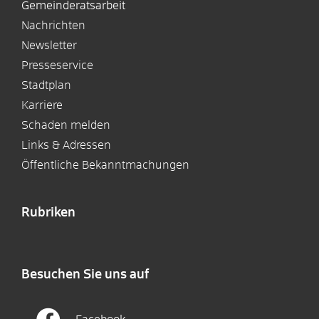
Gemeinderatsarbeit
Nachrichten
Newsletter
Presseservice
Stadtplan
Karriere
Schaden melden
Links & Adressen
Öffentliche Bekanntmachungen
Rubriken
Besuchen Sie uns auf