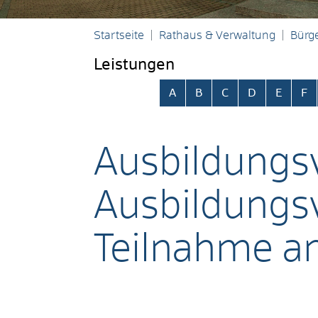
Startseite
Rathaus & Verwaltung
Bürge
Leistungen
Alphabetisches Register übersp
A
B
C
D
E
F
Ausbildungs
Ausbildungsv
Teilnahme a