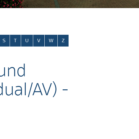
S
T
U
V
W
Z
 und
ual/AV) -