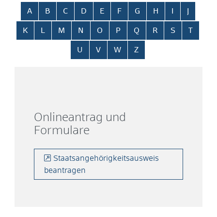
Alphabetisches Register überspringen
A
B
C
D
E
F
G
H
I
J
K
L
M
N
O
P
Q
R
S
T
U
V
W
Z
Onlineantrag und
Formulare
Staatsangehörigkeitsausweis
beantragen