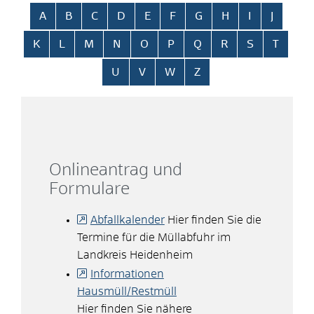
Alphabetisches Register überspringen
A
B
C
D
E
F
G
H
I
J
K
L
M
N
O
P
Q
R
S
T
U
V
W
Z
Onlineantrag und
Formulare
Abfallkalender
Hier finden Sie die
Termine für die Müllabfuhr im
Landkreis Heidenheim
Informationen
Hausmüll/Restmüll
Hier finden Sie nähere