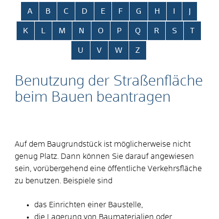
Alphabetisches Register überspringen
A
B
C
D
E
F
G
H
I
J
K
L
M
N
O
P
Q
R
S
T
U
V
W
Z
Benutzung der Straßenfläche
beim Bauen beantragen
Auf dem Baugrundstück ist möglicherweise nicht
genug Platz. Dann können Sie darauf angewiesen
sein, vorübergehend eine öffentliche Verkehrsfläche
zu benutzen. Beispiele sind
das Einrichten einer Baustelle,
die Lagerung von Baumaterialien oder