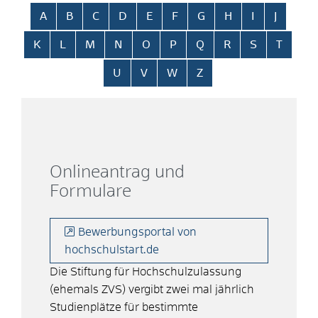
Alphabetisches Register überspringen
A
B
C
D
E
F
G
H
I
J
K
L
M
N
O
P
Q
R
S
T
U
V
W
Z
Onlineantrag und
Formulare
Bewerbungsportal von
hochschulstart.de
Die Stiftung für Hochschulzulassung
(ehemals ZVS) vergibt zwei mal jährlich
Studienplätze für bestimmte