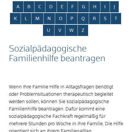
Alphabetisches Register überspringen
A
B
C
D
E
F
G
H
I
J
K
L
M
N
O
P
Q
R
S
T
U
V
W
Z
Sozialpädagogische
Familienhilfe beantragen
Wenn Ihre Familie Hilfe in Alltagsfragen benötigt
oder Problemsituationen therapeutisch begleitet
werden sollen, können Sie
sozialpädagogische
Familienhilfe beantragen.
Dafür kommt eine
sozialpädagogische Fachkraft regelmäßig für
mehrere Stunden pro Woche in Ihre Familie. Die Hilfe
orientiert sich an Ihrem Familienalltag.