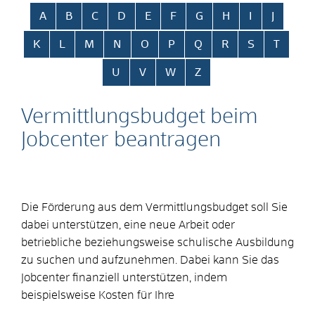
Alphabetisches Register überspringen
A
B
C
D
E
F
G
H
I
J
K
L
M
N
O
P
Q
R
S
T
U
V
W
Z
Vermittlungsbudget beim
Jobcenter beantragen
Die Förderung aus dem Vermittlungsbudget soll Sie
dabei unterstützen, eine neue Arbeit oder
betriebliche beziehungsweise schulische Ausbildung
zu suchen und aufzunehmen. Dabei kann Sie das
Jobcenter finanziell unterstützen, indem
beispielsweise Kosten für Ihre