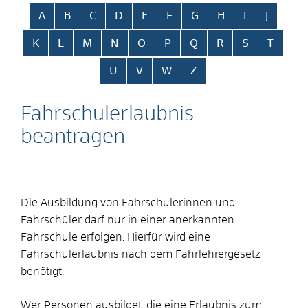
Alphabetisches Register überspringen
A
B
C
D
E
F
G
H
I
J
K
L
M
N
O
P
Q
R
S
T
U
V
W
Z
Fahrschulerlaubnis
beantragen
Die Ausbildung von Fahrschülerinnen und
Fahrschüler darf nur in einer anerkannten
Fahrschule erfolgen. Hierfür wird eine
Fahrschulerlaubnis nach dem Fahrlehrergesetz
benötigt.
Wer Personen ausbildet, die eine Erlaubnis zum