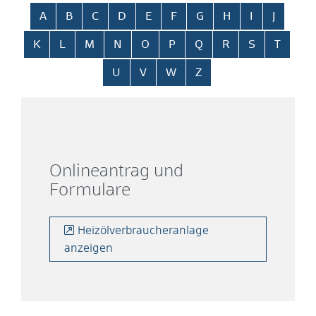
Alphabetisches Register überspringen
A
B
C
D
E
F
G
H
I
J
K
L
M
N
O
P
Q
R
S
T
U
V
W
Z
Onlineantrag und
Formulare
Heizölverbraucheranlage
anzeigen