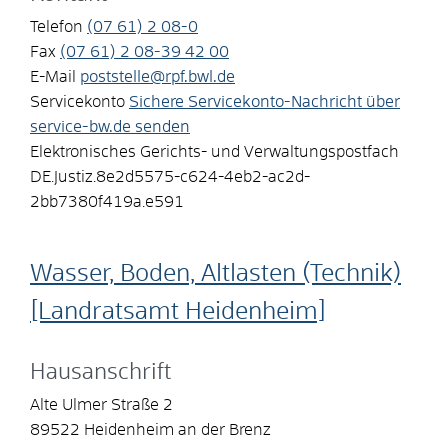
Telefon
(07
61) 2
08-0
Fax
(07
61) 2
08-39
42
00
E-Mail
poststelle@rpf.bwl.de
Servicekonto
Sichere Servicekonto-Nachricht über
service-bw.de senden
Elektronisches Gerichts- und Verwaltungspostfach
DE.Justiz.8e2d5575-c624-4eb2-ac2d-
2bb7380f419a.e591
Wasser, Boden, Altlasten (Technik)
[Landratsamt Heidenheim]
Hausanschrift
Alte Ulmer Straße 2
89522
Heidenheim an der Brenz