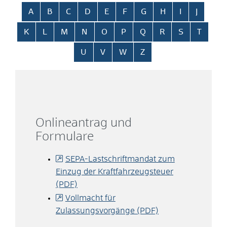
Alphabetisches Register überspringen
A
B
C
D
E
F
G
H
I
J
K
L
M
N
O
P
Q
R
S
T
U
V
W
Z
Onlineantrag und
Formulare
SEPA-Lastschriftmandat zum
Einzug der Kraftfahrzeugsteuer
(PDF)
Vollmacht für
Zulassungsvorgänge (PDF)