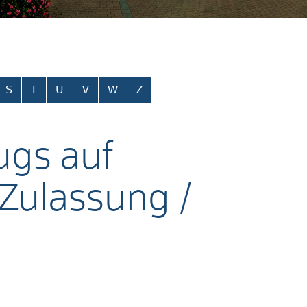
S
T
U
V
W
Z
ugs auf
Zulassung /