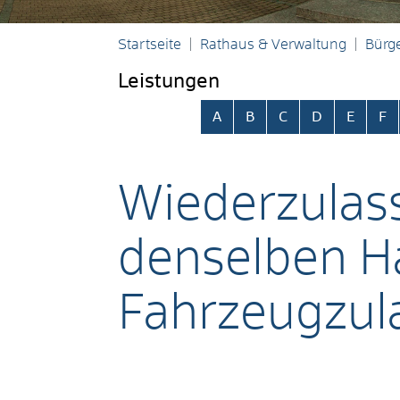
Startseite
Rathaus & Verwaltung
Bürge
Leistungen
Alphabetisches Register übersp
A
B
C
D
E
F
Wiederzulas
denselben Ha
Fahrzeugzul