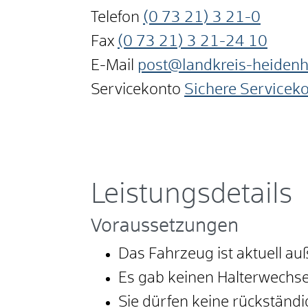
Telefon
(0
73
21) 3
21-0
Fax
(0
73
21) 3
21-24
10
E-Mail
post@landkreis-heiden
Servicekonto
Sichere Servicek
Leistungsdetails
Voraussetzungen
Das Fahrzeug ist aktuell auß
Es gab keinen Halterwechse
Sie dürfen keine rückstän