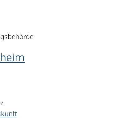
ungsbehörde
nheim
nz
skunft