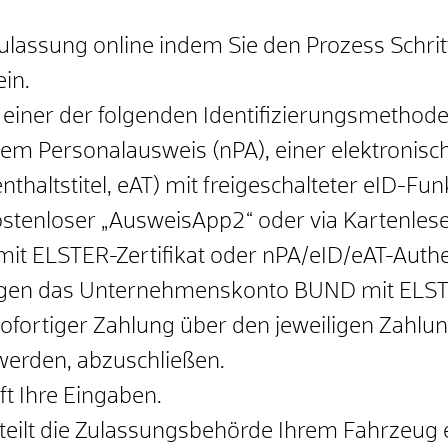
ulassung online indem Sie den Prozess Schrit
in.
it einer der folgenden Identifizierungsmethod
em Personalausweis (nPA), einer elektronisch
nthaltstitel, eAT) mit freigeschalteter eID-Fun
tenloser „AusweisApp2“ oder via Kartenlese
 mit ELSTER-Zertifikat oder nPA/eID/eAT-Auth
tigen das Unternehmenskonto BUND mit ELSTE
sofortiger Zahlung über den jeweiligen Zahlung
 werden, abzuschließen.
t Ihre Eingaben.
teilt die Zulassungsbehörde Ihrem Fahrzeug e