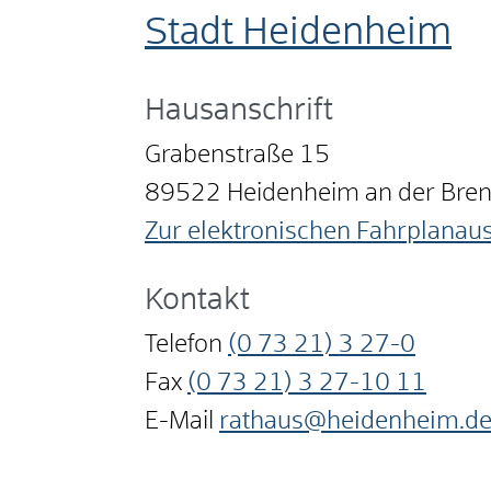
Stadt Heidenheim
Hausanschrift
Grabenstraße 15
89522
Heidenheim an der Bre
Zur elektronischen Fahrplanau
Kontakt
Telefon
(0
73
21) 3
27-0
Fax
(0
73
21) 3
27-10
11
E-Mail
rathaus@heidenheim.d