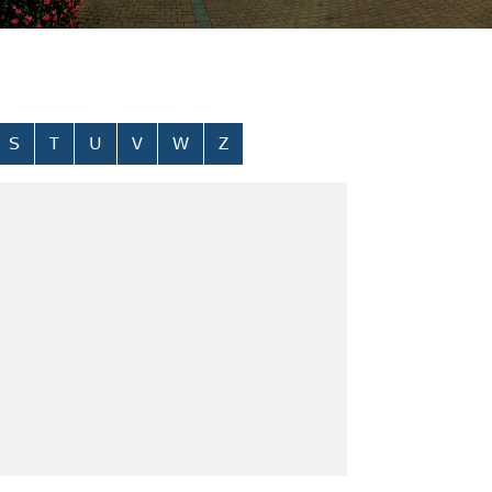
S
T
U
V
W
Z