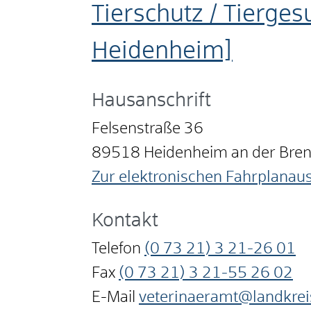
Tierschutz / Tierges
Heidenheim]
Hausanschrift
Felsenstraße 36
89518
Heidenheim an der Bre
Zur elektronischen Fahrplanau
Kontakt
Telefon
(0
73
21) 3
21-26
01
Fax
(0
73
21) 3
21-55
26
02
E-Mail
veterinaeramt@landkrei