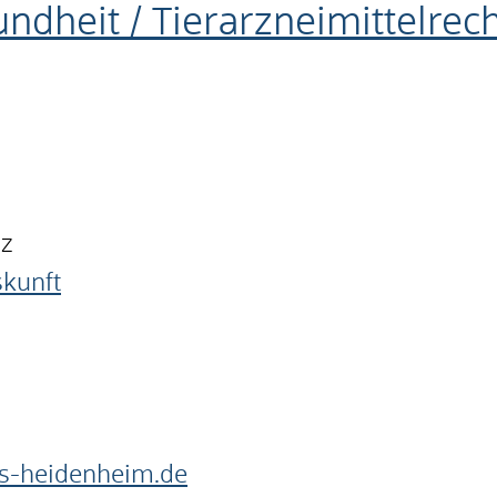
undheit / Tierarzneimittelrec
nz
skunft
s-heidenheim.de