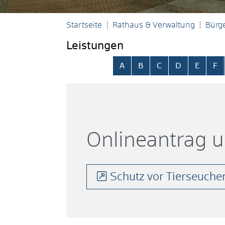
Startseite
Rathaus & Verwaltung
Bürge
Leistungen
Alphabetisches Register übersp
A
B
C
D
E
F
Onlineantrag 
Schutz vor Tierseuche