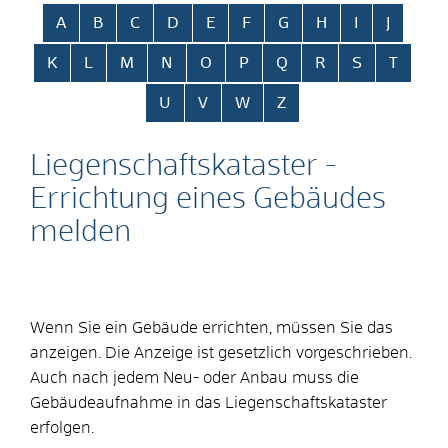
Alphabetisches Register überspringen
A
B
C
D
E
F
G
H
I
J
K
L
M
N
O
P
Q
R
S
T
U
V
W
Z
Liegenschaftskataster -
Errichtung eines Gebäudes
melden
Wenn Sie ein Gebäude errichten, müssen Sie das
anzeigen. Die Anzeige ist gesetzlich vorgeschrieben.
Auch nach jedem Neu- oder Anbau muss die
Gebäudeaufnahme in das Liegenschaftskataster
erfolgen.