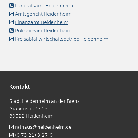
Landratsamt Heidenheim
Amtsgericht Heidenheim
Finanzamt Heidenheim
Polizeirevier Heidenheim
Kreisabfallwirtschaftsbetrieb Heidenheim
Kontakt
Stadt Heidenheim an der Brenz
Grabenstraße 15
89522
Heidenheim
rathaus@heidenheim.de
(0
73
21) 3
27-0