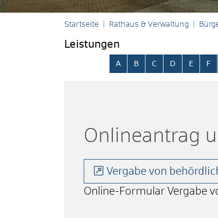
Startseite
Rathaus & Verwaltung
Bürge
Leistungen
Alphabetisches Register übersp
A
B
C
D
E
F
Onlineantrag 
Vergabe von behördli
Online-Formular Vergabe 