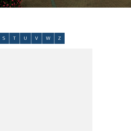
S
T
U
V
W
Z