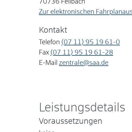
70736
Fellbach
Zur elektronischen Fahrplanau
Kontakt
Telefon
(07
11) 95
19
61-0
Fax
(07
11) 95
19
61-28
E-Mail
zentrale@saa.de
Leistungsdetails
Voraussetzungen