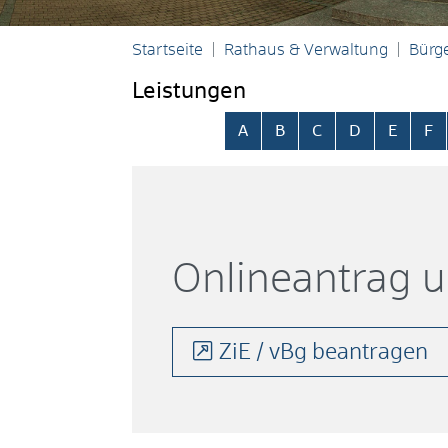
Startseite
Rathaus & Verwaltung
Bürge
Leistungen
Alphabetisches Register übersp
A
B
C
D
E
F
Onlineantrag 
ZiE / vBg beantragen