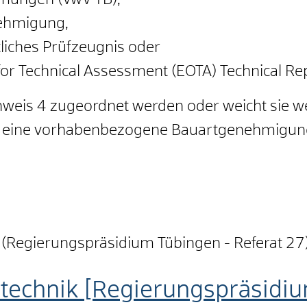
mungen (VwV TB),
nehmigung,
liches Prüfzeugnis oder
or Technical Assessment (EOTA) Technical Re
hweis 4 zugeordnet werden oder weicht sie w
ng eine vorhabenbezogene Bauartgenehmigung
k (Regierungspräsidium Tübingen - Referat 2
utechnik [Regierungspräsidi