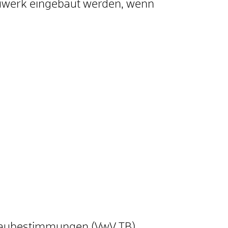
auwerk eingebaut werden, wenn
Baubestimmungen (VwV TB),