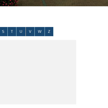
S
T
U
V
W
Z