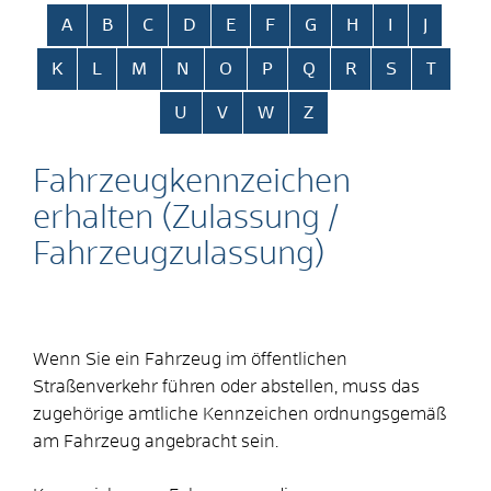
Alphabetisches Register überspringen
A
B
C
D
E
F
G
H
I
J
K
L
M
N
O
P
Q
R
S
T
U
V
W
Z
Fahrzeugkennzeichen
erhalten (Zulassung /
Fahrzeugzulassung)
Wenn Sie ein Fahrzeug im öffentlichen
Straßenverkehr führen oder abstellen, muss das
zugehörige amtliche Kennzeichen ordnungsgemäß
am Fahrzeug angebracht sein.