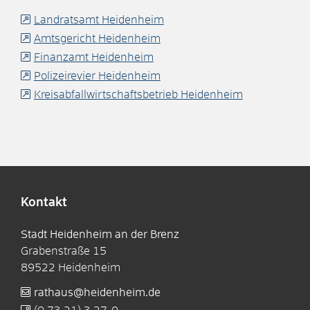
Landratsamt Heidenheim
Amtsgericht Heidenheim
Finanzamt Heidenheim
Polizeirevier Heidenheim
Kreisabfallwirtschaftsbetrieb Heidenheim
Kontakt
Stadt Heidenheim an der Brenz
Grabenstraße 15
89522
Heidenheim
rathaus@heidenheim.de