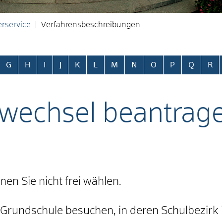
rservice
Verfahrensbeschreibungen
ringen
G
H
I
J
K
L
M
N
O
P
Q
R
swechsel beantrag
en Sie nicht frei wählen.
Grundschule besuchen, in deren Schulbezirk i