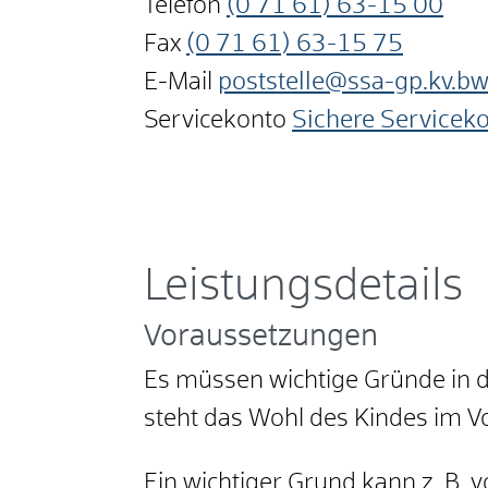
Telefon
(0
71
61) 63-15
00
Fax
(0
71
61) 63-15
75
E-Mail
poststelle@ssa-gp.kv.bw
Servicekonto
Sichere Servicek
Leistungsdetails
Voraussetzungen
Es müssen wichtige Gründe in d
steht das Wohl des Kindes im V
Ein wichtiger Grund kann z. B. 