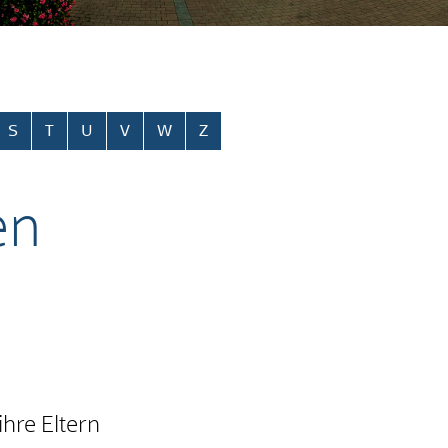
S
T
U
V
W
Z
en
hre Eltern