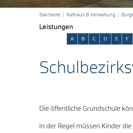
Startseite
Rathaus & Verwaltung
Bürge
Leistungen
Alphabetisches Register übersp
A
B
C
D
E
F
Schulbezirk
Die öffentliche Grundschule könn
In der Regel müssen Kinder die 