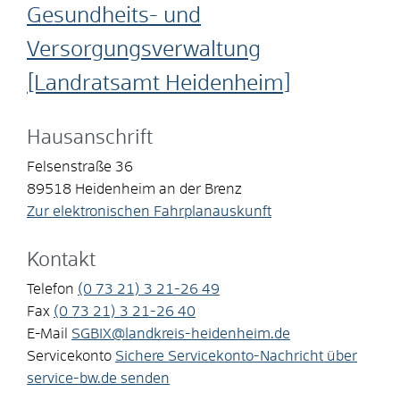
Gesundheits- und
Versorgungsverwaltung
[Landratsamt Heidenheim]
Hausanschrift
Felsenstraße 36
89518
Heidenheim an der Brenz
Zur elektronischen Fahrplanauskunft
Kontakt
Telefon
(0
73
21) 3
21-26
49
Fax
(0
73
21) 3
21-26
40
E-Mail
SGBIX@landkreis-heidenheim.de
Servicekonto
Sichere Servicekonto-Nachricht über
service-bw.de senden