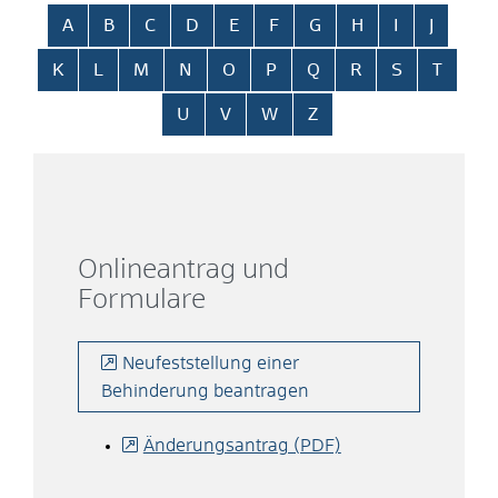
Alphabetisches Register überspringen
A
B
C
D
E
F
G
H
I
J
K
L
M
N
O
P
Q
R
S
T
U
V
W
Z
Onlineantrag und
Formulare
Neufeststellung einer
Behinderung beantragen
Änderungsantrag (PDF)