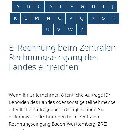
Alphabetisches Register überspringen
A
B
C
D
E
F
G
H
I
J
K
L
M
N
O
P
Q
R
S
T
U
V
W
Z
E-Rechnung beim Zentralen
Rechnungseingang des
Landes einreichen
Wenn Ihr Unternehmen öffentliche Aufträge für
Behörden des Landes oder sonstige teilnehmende
öffentliche Auftraggeber erbringt, können Sie
elektronische Rechnungen beim Zentralen
Rechnungseingang Baden-Württemberg (ZRE)