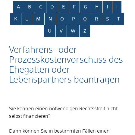
Alphabetisches Register überspringen
A
B
C
D
E
F
G
H
I
J
K
L
M
N
O
P
Q
R
S
T
U
V
W
Z
Verfahrens- oder
Prozesskostenvorschuss des
Ehegatten oder
Lebenspartners beantragen
Sie können einen notwendigen Rechtsstreit nicht
selbst finanzieren?
Dann können Sie in bestimmten Fällen einen