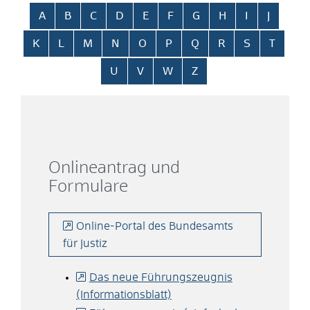
Alphabetisches Register überspringen
A
B
C
D
E
F
G
H
I
J
K
L
M
N
O
P
Q
R
S
T
U
V
W
Z
Onlineantrag und
Formulare
Online-Portal des Bundesamts
für Justiz
Das neue Führungszeugnis
(Informationsblatt)