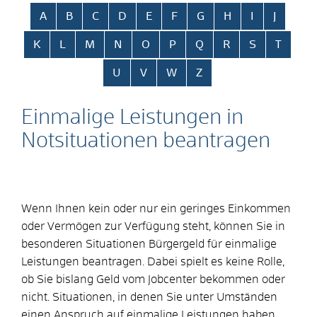
Alphabetisches Register überspringen
A
B
C
D
E
F
G
H
I
J
K
L
M
N
O
P
Q
R
S
T
U
V
W
Z
Einmalige Leistungen in
Notsituationen beantragen
Wenn Ihnen kein oder nur ein geringes Einkommen
oder Vermögen zur Verfügung steht, können Sie in
besonderen Situationen Bürgergeld für einmalige
Leistungen beantragen. Dabei spielt es keine Rolle,
ob Sie bislang Geld vom Jobcenter bekommen oder
nicht. Situationen, in denen Sie unter Umständen
einen Anspruch auf einmalige Leistungen haben,