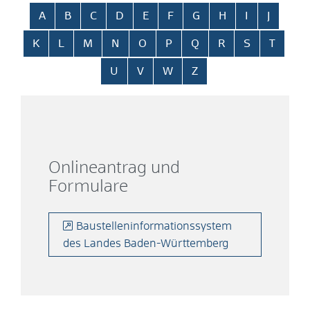
Alphabetisches Register überspringen
A
B
C
D
E
F
G
H
I
J
K
L
M
N
O
P
Q
R
S
T
U
V
W
Z
Onlineantrag und
Formulare
Baustelleninformationssystem
des Landes Baden-Württemberg