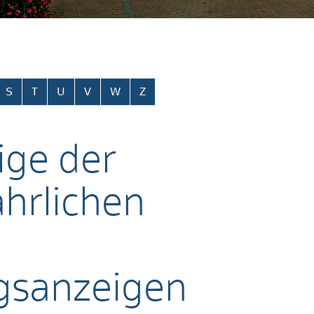
S
T
U
V
W
Z
ige der
ährlichen
gsanzeigen