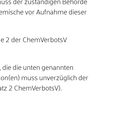
 muss der zuständigen Behörde
Gemische vor Aufnahme dieser
age 2 der ChemVerbotsV
, die die unten genannten
rson(en) muss unverzüglich der
satz 2 ChemVerbotsV).