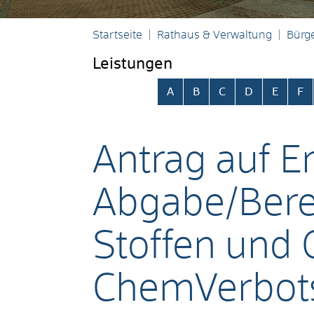
Startseite
Rathaus & Verwaltung
Bürge
Leistungen
Alphabetisches Register übersp
A
B
C
D
E
F
Antrag auf E
Abgabe/Berei
Stoffen und
ChemVerbots