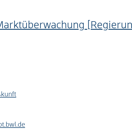
 Marktüberwachung [Regieru
skunft
t.bwl.de