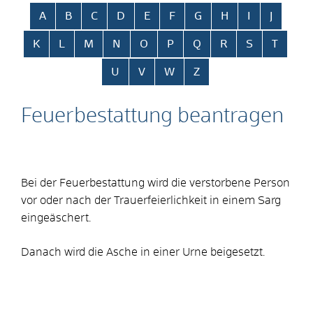
Alphabetisches Register überspringen
A
B
C
D
E
F
G
H
I
J
K
L
M
N
O
P
Q
R
S
T
U
V
W
Z
Feuerbestattung beantragen
Bei der Feuerbestattung wird die verstorbene Person
vor oder nach der Trauerfeierlichkeit in einem Sarg
eingeäschert.
Danach wird die Asche in einer Urne beigesetzt.